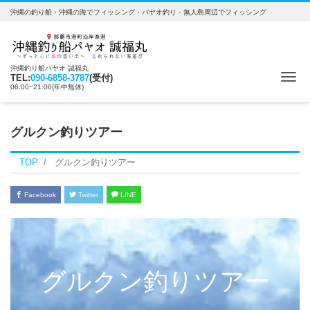
沖縄の釣り船・沖縄の海でフィッシング・パヤオ釣り・無人島周辺でフィッシング
沖縄釣り船パヤオ 誠福丸
Me
TEL:
090-6858-3787
(受付)
06:00~21:00(年中無休)
グルクン釣りツアー
TOP
グルクン釣りツアー
Facebook
Twitter
LINE
グルクン釣りツアー