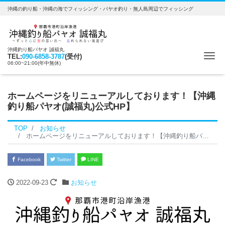
沖縄の釣り船・沖縄の海でフィッシング・パヤオ釣り・無人島周辺でフィッシング
沖縄釣り船パヤオ 誠福丸
Me
TEL:
090-6858-3787
(受付)
06:00~21:00(年中無休)
ホームページをリニューアルしております！【沖縄
釣り船パヤオ(誠福丸)公式HP】
TOP
お知らせ
ホームページをリニューアルしております！【沖縄釣り船パヤオ(誠福丸)公式HP】
Facebook
Twitter
LINE
2022-09-23
お知らせ